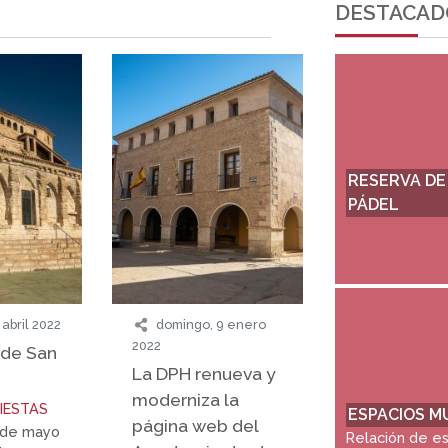
DESTACAD
RESERVA DE
PÁDEL
 abril 2022
domingo, 9 enero
2022
 de San
La DPH renueva y
moderniza la
IESTAS
ESPACIOS M
página web del
8 de mayo
Relación de e