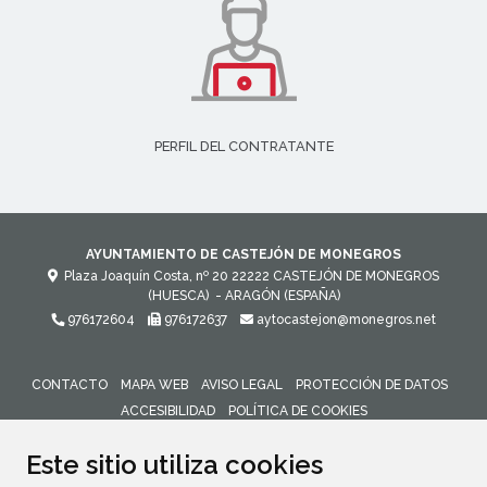
PERFIL DEL CONTRATANTE
AYUNTAMIENTO DE CASTEJÓN DE MONEGROS
Plaza Joaquín Costa, nº 20
22222
CASTEJÓN DE MONEGROS
(HUESCA)
- ARAGÓN
(ESPAÑA)
976172604
976172637
aytocastejon@monegros.net
CONTACTO
MAPA WEB
AVISO LEGAL
PROTECCIÓN DE DATOS
ACCESIBILIDAD
POLÍTICA DE COOKIES
ENLACE 
Este sitio utiliza cookies