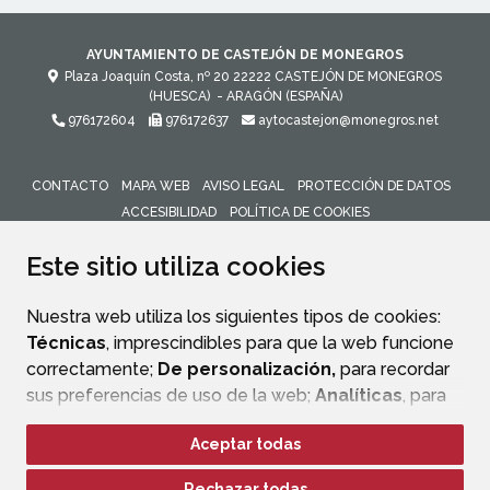
AYUNTAMIENTO DE CASTEJÓN DE MONEGROS
Plaza Joaquín Costa, nº 20
22222
CASTEJÓN DE MONEGROS
(HUESCA)
- ARAGÓN
(ESPAÑA)
976172604
976172637
aytocastejon@monegros.net
CONTACTO
MAPA WEB
AVISO LEGAL
PROTECCIÓN DE DATOS
ACCESIBILIDAD
POLÍTICA DE COOKIES
ENLACE 
Este sitio utiliza cookies
Nuestra web utiliza los siguientes tipos de cookies:
Técnicas
, imprescindibles para que la web funcione
correctamente;
De personalización,
para recordar
sus preferencias de uso de la web;
Analíticas
, para
mejorar el funcionamiento de la web y sus servicios.
Aceptar todas
Si acepta pulsando el botón
“Aceptar todas”
Rechazar todas