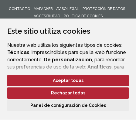
CONTACTO
MAPA WEB
AVISO LEGAL
PROTECCIÓN DE DATOS
ACCESIBILIDAD
POLÍTICA DE COOKIES
ENLACE 
Este sitio utiliza cookies
Nuestra web utiliza los siguientes tipos de cookies:
Técnicas
, imprescindibles para que la web funcione
correctamente;
De personalización,
para recordar
sus preferencias de uso de la web;
Analíticas
, para
mejorar el funcionamiento de la web y sus servicios.
Aceptar todas
Si acepta pulsando el botón
“Aceptar todas”
Rechazar todas
consideramos que acepta su uso. Si pulsa el botón
“Rechazar todas”
o continúa navegando sin realizar
Panel de configuración de Cookies
ninguna acción, se guardarán las cookies técnicas
imprescindibles. Para personalizar sus preferencias
acceda al
“Panel de configuración de cookies”.
Puede consultar más información, cómo