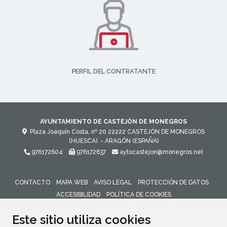
PERFIL DEL CONTRATANTE
AYUNTAMIENTO DE CASTEJÓN DE MONEGROS
Plaza Joaquín Costa, nº 20
22222
CASTEJÓN DE MONEGROS
(HUESCA)
- ARAGÓN
(ESPAÑA)
976172604
976172637
aytocastejon@monegros.net
CONTACTO
MAPA WEB
AVISO LEGAL
PROTECCIÓN DE DATOS
ACCESIBILIDAD
POLÍTICA DE COOKIES
ENLACE 
Este sitio utiliza cookies