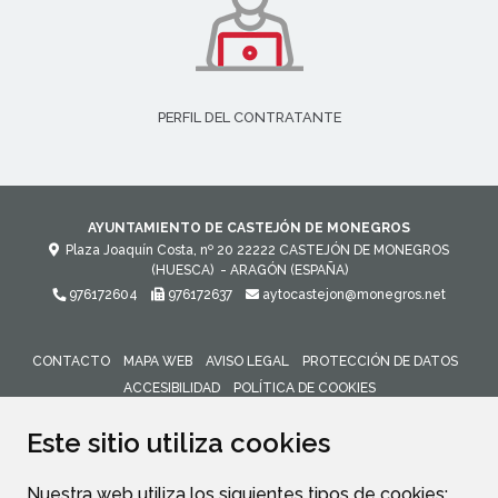
PERFIL DEL CONTRATANTE
AYUNTAMIENTO DE CASTEJÓN DE MONEGROS
Plaza Joaquín Costa, nº 20
22222
CASTEJÓN DE MONEGROS
(HUESCA)
- ARAGÓN
(ESPAÑA)
976172604
976172637
aytocastejon@monegros.net
CONTACTO
MAPA WEB
AVISO LEGAL
PROTECCIÓN DE DATOS
ACCESIBILIDAD
POLÍTICA DE COOKIES
ENLACE 
Este sitio utiliza cookies
Nuestra web utiliza los siguientes tipos de cookies: