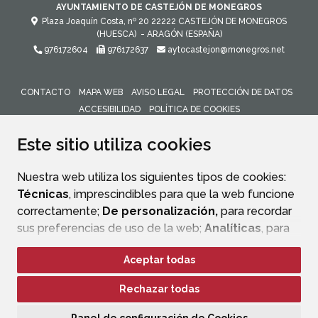
AYUNTAMIENTO DE CASTEJÓN DE MONEGROS
Plaza Joaquín Costa, nº 20
22222
CASTEJÓN DE MONEGROS
(HUESCA)
- ARAGÓN
(ESPAÑA)
976172604
976172637
aytocastejon@monegros.net
CONTACTO
MAPA WEB
AVISO LEGAL
PROTECCIÓN DE DATOS
ACCESIBILIDAD
POLÍTICA DE COOKIES
ENLACE 
Este sitio utiliza cookies
Nuestra web utiliza los siguientes tipos de cookies:
Técnicas
, imprescindibles para que la web funcione
correctamente;
De personalización,
para recordar
sus preferencias de uso de la web;
Analíticas
, para
mejorar el funcionamiento de la web y sus servicios.
Aceptar todas
Si acepta pulsando el botón
“Aceptar todas”
Rechazar todas
consideramos que acepta su uso. Si pulsa el botón
“Rechazar todas”
o continúa navegando sin realizar