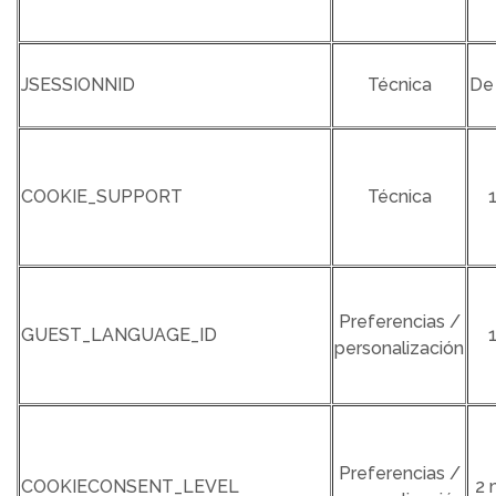
JSESSIONNID
Técnica
De
COOKIE_SUPPORT
Técnica
Preferencias /
GUEST_LANGUAGE_ID
personalización
Preferencias /
COOKIECONSENT_LEVEL
2 