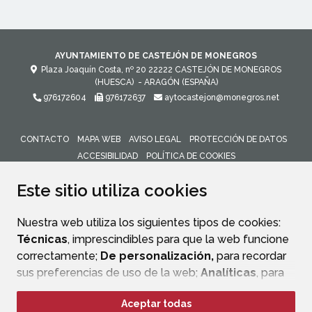
AYUNTAMIENTO DE CASTEJÓN DE MONEGROS
Plaza Joaquín Costa, nº 20
22222
CASTEJÓN DE MONEGROS
(HUESCA)
- ARAGÓN
(ESPAÑA)
976172604
976172637
aytocastejon@monegros.net
CONTACTO
MAPA WEB
AVISO LEGAL
PROTECCIÓN DE DATOS
ACCESIBILIDAD
POLÍTICA DE COOKIES
ENLACE 
Este sitio utiliza cookies
Nuestra web utiliza los siguientes tipos de cookies:
Técnicas
, imprescindibles para que la web funcione
correctamente;
De personalización,
para recordar
sus preferencias de uso de la web;
Analíticas
, para
mejorar el funcionamiento de la web y sus servicios.
Aceptar todas