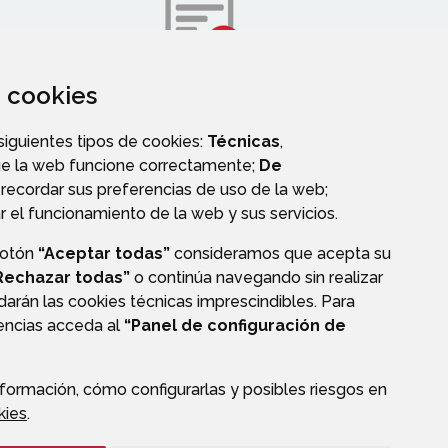
za cookies
DIRECTORIO TELEFÓNICO
 siguientes tipos de cookies:
Técnicas
,
ue la web funcione correctamente;
De
recordar sus preferencias de uso de la web;
r el funcionamiento de la web y sus servicios.
botón
“Aceptar todas”
consideramos que acepta su
E
Rechazar todas”
o continúa navegando sin realizar
darán las cookies técnicas imprescindibles. Para
rencias acceda al
“Panel de configuración de
formación, cómo configurarlas y posibles riesgos en
kies
.
CIÓN DE DATOS
ACCESIBILIDAD
POLÍTICA DE COOKIES