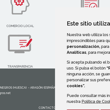
Este sitio utili
COMERCIO LOCAL
SERVICIOS SOCIALES
Nuestra web utiliza los
imprescindibles para q
personalización,
para 
Analíticas
, para mejora
Si acepta pulsando el 
TRANSPARENCIA
PERFIL DEL CONTRATANT
uso. Si pulsa el botón
“
ninguna acción, se guar
personalizar sus prefe
cookies”.
NEGROS (HUESCA)
- ARAGÓN
(ESPAÑA)
ros.net
Puede consultar más in
nuestra
Política de Coo
CONTACTO
MAPA WEB
AVISO LEGAL
PROTEC