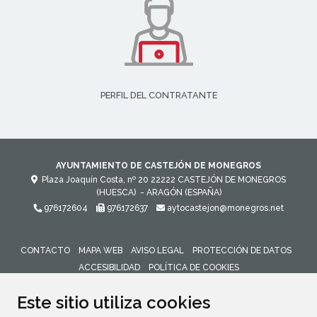
PERFIL DEL CONTRATANTE
AYUNTAMIENTO DE CASTEJÓN DE MONEGROS
Plaza Joaquín Costa, nº 20
22222
CASTEJÓN DE MONEGROS
(HUESCA)
- ARAGÓN
(ESPAÑA)
976172604
976172637
aytocastejon@monegros.net
CONTACTO
MAPA WEB
AVISO LEGAL
PROTECCIÓN DE DATOS
ACCESIBILIDAD
POLÍTICA DE COOKIES
ENLACE 
Este sitio utiliza cookies