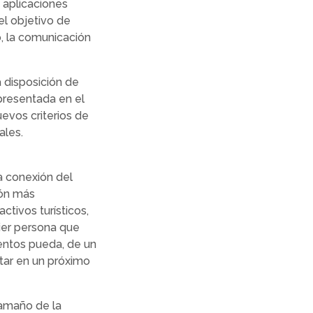
 aplicaciones
el objetivo de
do, la comunicación
 disposición de
presentada en el
evos criterios de
ales.
la conexión del
ión más
ctivos turísticos,
uier persona que
entos pueda, de un
itar en un próximo
tamaño de la