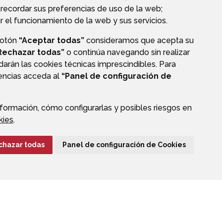
recordar sus preferencias de uso de la web;
r el funcionamiento de la web y sus servicios.
botón
“Aceptar todas”
consideramos que acepta su
E
Rechazar todas”
o continúa navegando sin realizar
darán las cookies técnicas imprescindibles. Para
rencias acceda al
“Panel de configuración de
formación, cómo configurarlas y posibles riesgos en
kies
.
CIÓN DE DATOS
ACCESIBILIDAD
POLÍTICA DE COOKIES
chazar todas
Panel de configuración de Cookies
ENLACE EXTERNO A