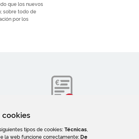
rido que los nuevos
y, sobre todo de
ación por los
za cookies
DIRECTORIO TELEFÓNICO
 siguientes tipos de cookies:
Técnicas
,
ue la web funcione correctamente;
De