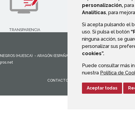
personalización,
para 
Analíticas
, para mejora
Si acepta pulsando el 
TRANSPARENCIA
PERFIL DEL CONTRATANT
uso. Si pulsa el botón
“
ninguna acción, se guar
personalizar sus prefe
cookies”.
NEGROS (HUESCA)
- ARAGÓN
(ESPAÑA)
ros.net
Puede consultar más in
nuestra
Política de Coo
CONTACTO
MAPA WEB
AVISO LEGAL
PROTEC
Aceptar todas
Re