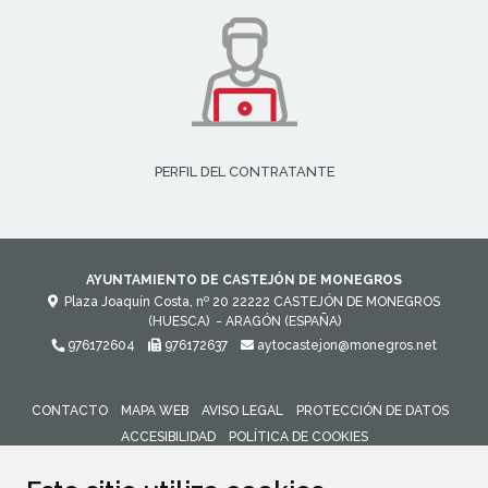
PERFIL DEL CONTRATANTE
AYUNTAMIENTO DE CASTEJÓN DE MONEGROS
Plaza Joaquín Costa, nº 20
22222
CASTEJÓN DE MONEGROS
(HUESCA)
- ARAGÓN
(ESPAÑA)
976172604
976172637
aytocastejon@monegros.net
CONTACTO
MAPA WEB
AVISO LEGAL
PROTECCIÓN DE DATOS
ACCESIBILIDAD
POLÍTICA DE COOKIES
ENLACE 