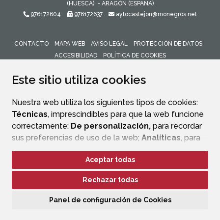
(HUESCA)
- ARAGÓN
(ESPAÑA)
976172604
976172637
aytocastejon@monegros.net
CONTACTO
MAPA WEB
AVISO LEGAL
PROTECCIÓN DE DATOS
ACCESIBILIDAD
POLÍTICA DE COOKIES
ENLACE 
Este sitio utiliza cookies
Nuestra web utiliza los siguientes tipos de cookies:
Técnicas
, imprescindibles para que la web funcione
correctamente;
De personalización,
para recordar
sus preferencias de uso de la web;
Analíticas
, para
mejorar el funcionamiento de la web y sus servicios.
Aceptar todas
Si acepta pulsando el botón
“Aceptar todas”
Rechazar todas
consideramos que acepta su uso. Si pulsa el botón
“Rechazar todas”
o continúa navegando sin realizar
Panel de configuración de Cookies
ninguna acción, se guardarán las cookies técnicas
imprescindibles. Para personalizar sus preferencias