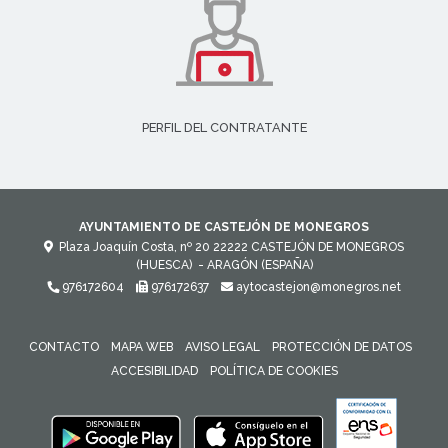
PERFIL DEL CONTRATANTE
AYUNTAMIENTO DE CASTEJÓN DE MONEGROS
Plaza Joaquín Costa, nº 20
22222
CASTEJÓN DE MONEGROS
(HUESCA)
- ARAGÓN
(ESPAÑA)
976172604
976172637
aytocastejon@monegros.net
CONTACTO
MAPA WEB
AVISO LEGAL
PROTECCIÓN DE DATOS
ACCESIBILIDAD
POLÍTICA DE COOKIES
ENLACE 