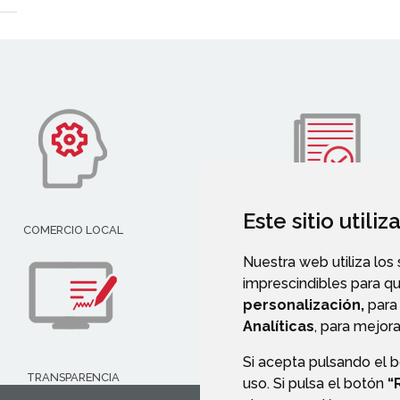
Este sitio utili
COMERCIO LOCAL
SERVICIOS SOCIALES
Nuestra web utiliza los
imprescindibles para q
personalización,
para 
Analíticas
, para mejora
Si acepta pulsando el 
TRANSPARENCIA
PERFIL DEL CONTRATANT
uso. Si pulsa el botón
“