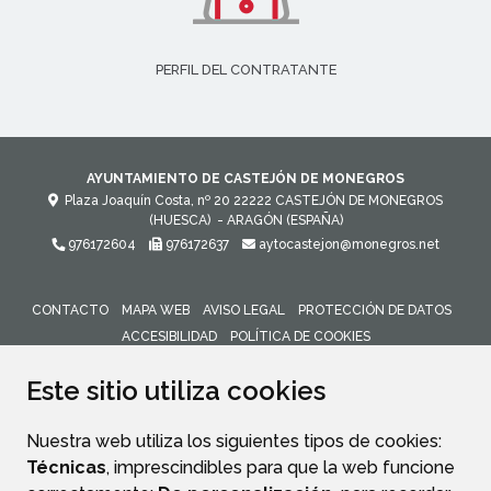
PERFIL DEL CONTRATANTE
AYUNTAMIENTO DE CASTEJÓN DE MONEGROS
Plaza Joaquín Costa, nº 20
22222
CASTEJÓN DE MONEGROS
(HUESCA)
- ARAGÓN
(ESPAÑA)
976172604
976172637
aytocastejon@monegros.net
CONTACTO
MAPA WEB
AVISO LEGAL
PROTECCIÓN DE DATOS
ACCESIBILIDAD
POLÍTICA DE COOKIES
ENLACE 
Este sitio utiliza cookies
Nuestra web utiliza los siguientes tipos de cookies:
Técnicas
, imprescindibles para que la web funcione