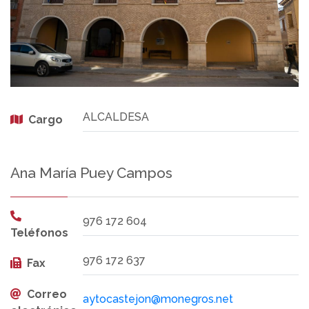
ALCALDESA
Cargo
Ana María Puey Campos
976 172 604
Teléfonos
976 172 637
Fax
Correo
aytocastejon@monegros.net